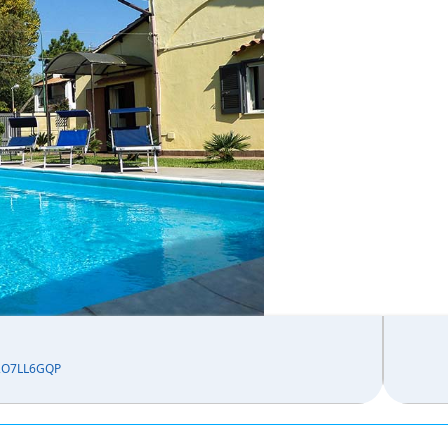
2O7LL6GQP