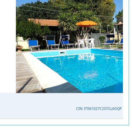
CIN: IT061027C2O7LL6GQP