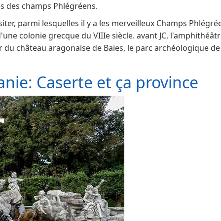
es des champs Phlégréens.
iter, parmi lesquelles il y a les merveilleux Champs Phlégréen
'une colonie grecque du VIIIe siècle. avant JC, l'amphithéâtre
du château aragonaise de Baïes, le parc archéologique de B
nie: Caserte et ça province