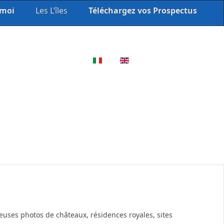
 moi
Les L’îles
Téléchargez vos Prospectus
Sélectionnez votre langue
euses photos de châteaux, résidences royales, sites