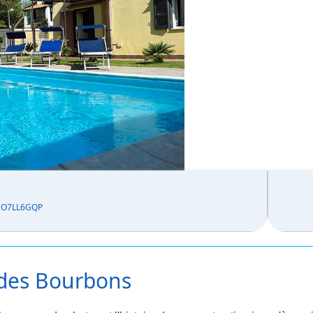
2O7LL6GQP
al des Bourbons