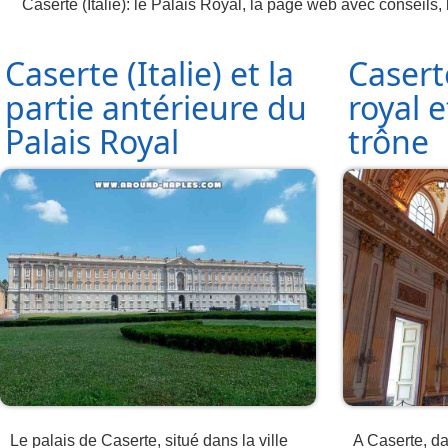
Caserte (Italie): le Palais Royal, la page web avec conseils,
Caserte (Italie) et la
Caserte
partie antérieure du
royal e
Palais Royal
trône
Le palais de Caserte, situé dans la ville
A Caserte, dan