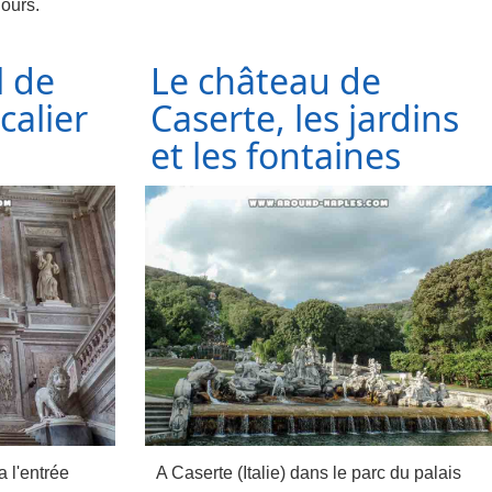
jours.
l de
Le château de
calier
Caserte, les jardins
et les fontaines
 l'entrée
A Caserte (Italie) dans le parc du palais