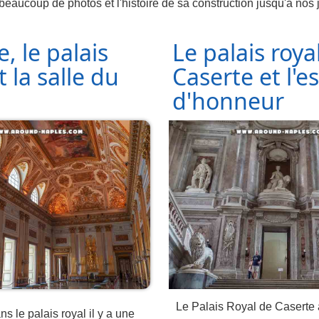
 beaucoup de photos et l'histoire de sa construction jusqu'à nos 
, le palais
Le palais roya
t la salle du
Caserte et l'es
d'honneur
Le Palais Royal de Caserte a
s le palais royal il y a une