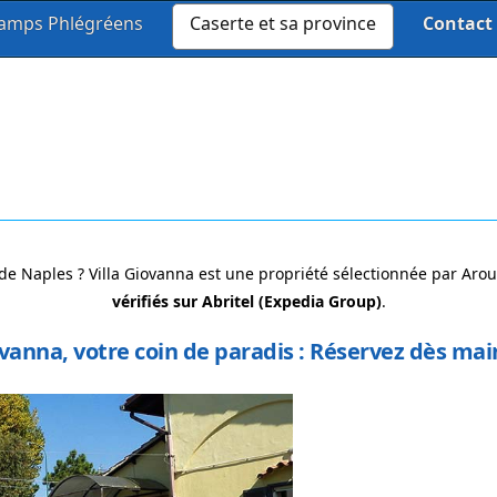
amps Phlégréens
Caserte et sa province
Contact
 de Naples ? Villa Giovanna est une propriété sélectionnée par Aro
vérifiés sur Abritel (Expedia Group)
.
ovanna, votre coin de paradis : Réservez dès mai