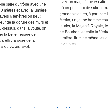
avec un magnifique escalier
lie salle du trône avec une
où on peut tout de suite rema
0 mètres et avec la lumière
grandes statues, à partir de 
ravers 6 fenêtres on peut
Merito, un jeune homme co
leur de la dorure des murs et
laurier, la Majesté Royale, l
u-dessus, dans la voûte, on
de Bourbon, et enfin la Vérit
r la belle fresque de
lumière illumine même les 
relli : la pose de la
invisibles.
re du palais royal.