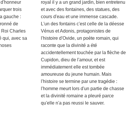
 d'honneur
royal il y a un grand jardin, bien entretenu
rquer trois
et avec des fontaines, des statues, des
la gauche :
cours d'eau et une immense cascade.
uronné de
L'un des fontains c'est celle de la déesse
e Roi Charles
Vénus et Adonis, protagonistes de
é qui, avec sa
l'histoire d'Ovide, un poète romain, qui
choses
raconte que la divinité a été
accidentellement touchée par la flèche de
Cupidon, dieu de l'amour, et est
immédiatement elle est tombée
amoureuse du jeune humain. Mais
l'histoire se termine par une tragédie :
l'homme meurt lors d'un partie de chasse
et la divinité romaine a pleuré parce
qu'elle n'a pas reussi le sauver.