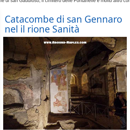
di san Gaudioso, il cimitero delle Fontanelle e molto altro con 
Catacombe di san Gennaro
nel il rione Sanità