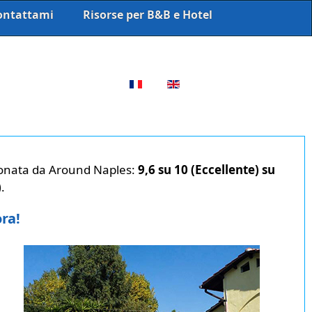
ontattami
Risorse per B&B e Hotel
Seleziona la tua lingua
ezionata da Around Naples:
9,6 su 10 (Eccellente) su
)
.
ora!