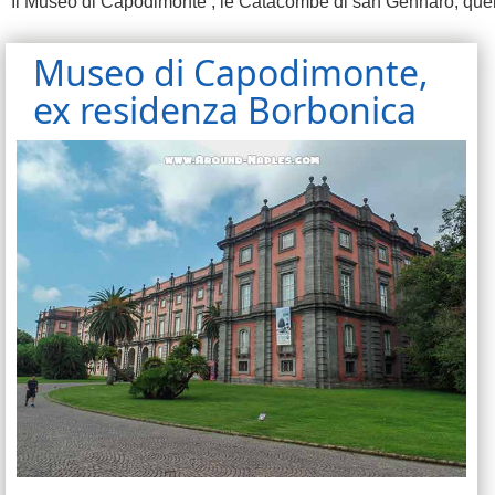
Il Museo di Capodimonte , le Catacombe di san Gennaro, quelle 
Museo di Capodimonte,
ex residenza Borbonica