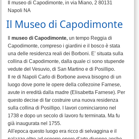
Il museo di Capodimonte, in via Miano, 2 80131
Napoli NA
Il Museo di Capodimonte
Il
museo di Capodimonte,
un tempo Reggia di
Capodimonte, compreso i giardini e il bosco è stata
una delle residenza reali dei Borboni. E' situata sulla
collina di Capodimonte, dalla quale ci sono stupende
vedute del Vesuvio, di San Martino e di Posillipo.
Il re di Napoli Carlo di Borbone aveva bisogno di un
luogo dove porre le opere della collezoine Farnese,
avute in eredità dalla madre (Elisabetta Farnese). Per
questo decise di far costruire una nuova residenza
sulla collina di Posillipo. I lavori cominciarono nel
1738 e dopo un secolo di lavoro fu terminata. Ma fu
già inaugurata nel 1755.
All'epoca questo luogo era ricco di selvaggina e il
palazzo oltre ad esporre opere d'arte divenne anche